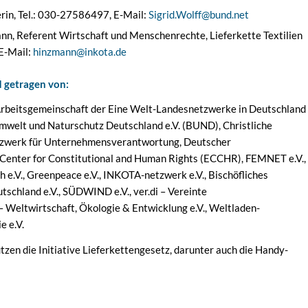
erin, Tel.: 030-27586497, E-Mail:
Sigrid.Wolff@bund.net
n, Referent Wirtschaft und Menschenrechte, Lieferkette Textilien
 E-Mail:
hinzmann@inkota.de
d getragen von:
Arbeitsgemeinschaft der Eine Welt-Landesnetzwerke in Deutschland
r Umwelt und Naturschutz Deutschland e.V. (BUND), Christliche
Netzwerk für Unternehmensverantwortung, Deutscher
enter for Constitutional and Human Rights (ECCHR), FEMNET e.V.,
 e.V., Greenpeace e.V., INKOTA-netzwerk e.V., Bischöfliches
schland e.V., SÜDWIND e.V., ver.di – Vereinte
Weltwirtschaft, Ökologie & Entwicklung e.V., Weltladen-
e e.V.
zen die Initiative Lieferkettengesetz, darunter auch die Handy-