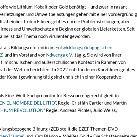
offe wie Lithium, Kobalt oder Gold benötigt – und zwar in rasant
erletzungen und Umweltbelastungen gehen mit einer vordergründig
ität einher. In den Filmen geht es um die Problemstellungen, aber
irness und Umweltschutz am Beginn der globalen Lieferketten. Seit
aine ist das Thema noch virulenter geworden.
st als Bildungsreferentin im
Entwicklungspädagogischen
IZ
und im Vorstand von
Ndwenga e.V.
tägig. Sie wird von ihrer
t im schulischen und außerschulischen Kontext im Rahmen von
Chat der Welten berichten. In 2022 entstandenen Kurzfilmen geht es
 der Kobaltgewinnung tätig sind und sich in einer Kooperative
als Eine-Welt-Fachpromotor für Ressourcengerechtigkeit in
„EN EL NOMBRE DEL LITIO”
, Regie: Cristián Cartier und Martín
ITHIUM REVOLUTION“
Regie
:
Andreas Pichler, Julio Weiss,
klungsbezogene Bildung /ZEB stellt die EZEF Themen-DVD
stler-Träume“
und „Oro Blanco – Weißes Gold – Die Schattenseite der