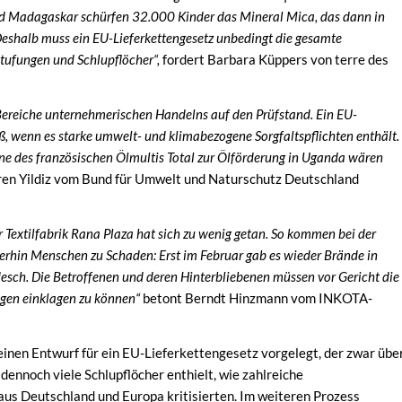
nd Madagaskar schürfen 32.000 Kinder das Mineral Mica, das dann in
Deshalb muss ein EU-Lieferkettengesetz unbedingt die gesamte
tufungen und Schlupflöcher“,
fordert Barbara Küppers von terre des
 Bereiche unternehmerischen Handelns auf den Prüfstand. Ein EU-
äß, wenn es starke umwelt- und klimabezogene Sorgfaltspflichten enthält.
ne des französischen Ölmultis Total zur Ölförderung in Uganda wären
ren Yildiz vom Bund für Umwelt und Naturschutz Deutschland
r Textilfabrik Rana Plaza hat sich zu wenig getan. So kommen bei der
erhin Menschen zu Schaden: Erst im Februar gab es wieder Brände in
esch. Die Betroffenen und deren Hinterbliebenen müssen vor Gericht die
ngen einklagen zu können“
betont Berndt Hinzmann vom INKOTA-
inen Entwurf für ein EU-Lieferkettengesetz vorgelegt, der zwar übe
dennoch viele Schlupflöcher enthielt, wie zahlreiche
 aus Deutschland und Europa kritisierten. Im weiteren Prozess