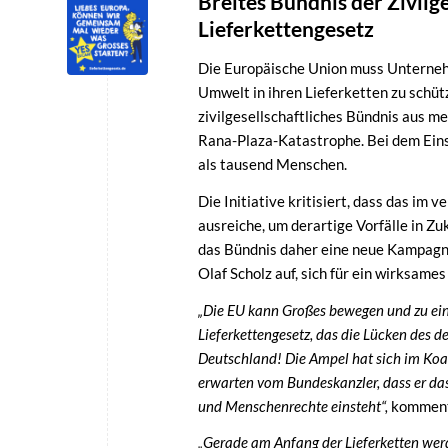
Breites Bündnis der Zivilg
Lieferkettengesetz
Die Europäische Union muss Unterneh
Umwelt in ihren Lieferketten zu schütze
zivilgesellschaftliches Bündnis aus m
Rana-Plaza-Katastrophe. Bei dem Eins
als tausend Menschen.
Die Initiative kritisiert, dass das i
ausreiche, um derartige Vorfälle in Z
das Bündnis daher eine neue Kampagne
Olaf Scholz auf, sich für ein wirksam
„Die EU kann Großes bewegen und zu ein
Lieferkettengesetz, das die Lücken des 
Deutschland! Die Ampel hat sich im Koa
erwarten vom Bundeskanzler, dass er da
und Menschenrechte einsteht“,
komment
„Gerade am Anfang der Lieferketten wer