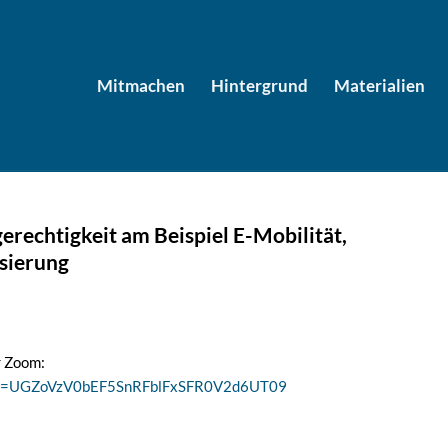
Mitmachen
Hintergrund
Materialien
erechtigkeit am Beispiel E-Mobilität,
sierung
r Zoom:
pwd=UGZoVzV0bEF5SnRFblFxSFR0V2d6UT09