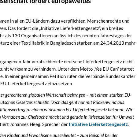
esellschaft fordert europaweites
men in allen EU-Ländern dazu verpflichten, Menschenrechte und
n. Das fordert die „Initiative Lieferkettengesetz“, ein breites
ehr als 130 Organisationen anlässlich des neunten Jahrestages der
turz einer Textilfabrik in Bangladesch starben am 24.04.2013 mehr
m vergangenen Jahr verabschiedete deutsche Lieferkettengesetz nicht
ukunft wirksam zu verhindern. Unter dem Motto „Yes EU Can“ startet
. In einer gemeinsamen Petition rufen die Verbände Bundeskanzler
es EU-Lieferkettengesetz einzusetzen.
er gerechteren globalen Wirtschaft beitragen – mit einem starken EU-
deutschen Gesetzes schließt. Doch das geht nur mit Rückenwind aus
litionsvertrag zu einem wirksamen EU-Lieferkettengesetz bekannt. Wir
s Vorhaben zur Chefsache macht und gerade in Krisenzeiten für Umwelt
iert Johannes Heeg, Sprecher der
Initiative Lieferkettengesetz
.
den Kinder und Erwachsene ausgebeutet – zum Beispiel bei der