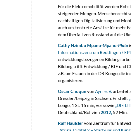
Für die Elektromobilität werden Rohst
steigenden Mengen. Menschenrechtsv
nachhaltigen Digitalisierung und Mobil
auch um konkrete Ansätze für mehr Fa
dem Überfall von Russland auf die Ukr
Cathy Nzimbu Mpanu-Mpanu-
Plato
i
Informationszentrum Reutlingen / EP
entwicklungsbezogenen Bildungsarbei
Bildung trifft Entwicklung / BtE und 
z.B. um Frauen in der DR Kongo, die in
organisieren.
Oscar Choque
von
Ayni e. V.
arbeitet 
Dresden/Leipzig in Sachsen. Er stellt
Longo; 1 St. 15 min, vor sowie
„DIE L
Deutschland/Bolivien
2012,
52 Min.
Ralf Häußler
vom Zentrum für Entwic
„Afrika_Digital.2 – Start-ups und Kün