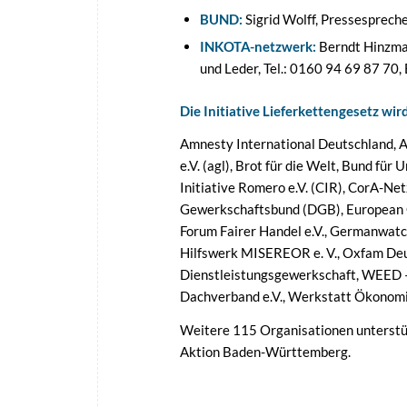
BUND:
Sigrid Wolff, Pressesprech
INKOTA-netzwerk:
Berndt Hinzman
und Leder, Tel.: 0160 94 69 87 70,
Die Initiative Lieferkettengesetz wir
Amnesty International Deutschland, 
e.V. (agl), Brot für die Welt, Bund fü
Initiative Romero e.V. (CIR), CorA-
Gewerkschaftsbund (DGB), European C
Forum Fairer Handel e.V., Germanwatch
Hilfswerk MISEREOR e. V., Oxfam Deut
Dienstleistungsgewerkschaft, WEED – 
Dachverband e.V., Werkstatt Ökonomi
Weitere 115 Organisationen unterstüt
Aktion Baden-Württemberg.